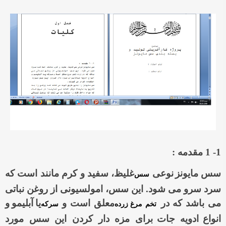
1- 1 مقدمه :
سس مایونز
نوعی
غلیظ، سفید و کرم مانند است که
سس
سرد سرو می شود. این سس، امولسیونی از روغن نباتی
می باشد که در
معلق است و
یا
آبلیمو
و
تخم مرغ
زرده
سرکه
انواع
ادویه جات
برای مزه دار کردن این سس مورد