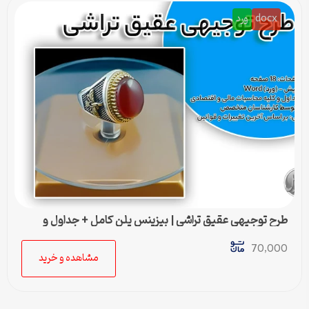
docx
ورد
طرح توجیهی عقيق تراشی | بیزینس پلن کامل + جداول و
محاسبات مالی
70,000
مشاهده و خرید