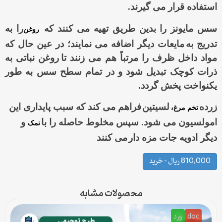
.
استفاده قرار می گیرند
سس مایونز را بدین طریق تهیه می کنند که
را به
روغن
تدریج به
مایعات دیگر اضافه می نمایند؛ در عین حال که
مواد داخل ظرف را مرتباً هم می زنند تا
روغن نباتی به
ذرات کوچک تبدیل شود و در تمام سطح سس به طور
.
یکنواخت پخش گردد
زرده
،
لسیتین
فراهم می کند که سبب پایداری این
تخم مرغ
امولسیون می شود. سپس مخلوط حاصله را با
و
نمک
دیگر ادویه جات مزه دار
می کنند
810,000 ریال – خرید
محصولات مشابه
doc
ورد