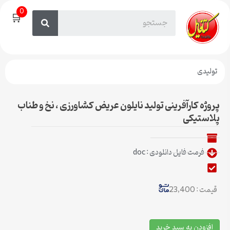
0
🛒
تولیدی
پروژه کارآفرینی تولید نایلون عریض کشاورزی ، نخ و طناب
پلاستیکی
فرمت فایل دانلودی : doc
قیمت : 23,400
افزودن به سبد خرید