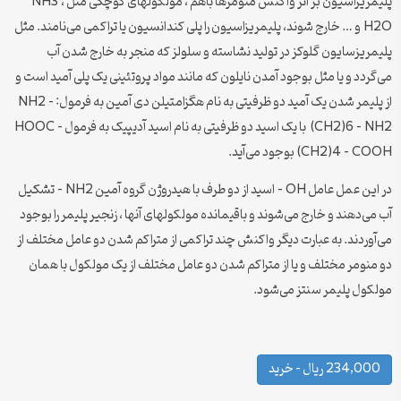
پلیمریزاسیون بر اثر واکنش منومرها باهم ، مولکولهای کوچکی مثل NH3 ،
H2O و … خارج شوند، پلیمریزاسیون را پلی کندانسیون یا تراکمی می‌نامند. مثل
پلیمریزسایون گلوکز در تولید نشاسته و سلولز که منجر به خارج شدن آب
می‌گردد و یا مثل بوجود آمدن نایلون که مانند مواد پروتئینی یک پلی آمید است و
از پلیمر شدن یک آمید دو ظرفیتی به نام هگزامتیلن دی آمین به فرمول: NH2 –
(CH2)6 – NH2 با یک اسید دو ظرفیتی به نام اسید آدیپیک به فرمول HOOC –
(CH2)4 – COOH بوجود می‌آید.
در این عمل عامل OH – اسید از دو طرف با هیدروژن گروه آمین NH2 – تشکیل
آب می‌دهند و خارج می‌شوند و باقیمانده مولکولهای آنها ، زنجیر پلیمر را بوجود
می‌آوردند. به عبارت دیگر واکنش چند تراکمی از متراکم شدن دو عامل مختلف از
دو منومر مختلف و یا از متراکم شدن دو عامل مختلف از یک مولکول با همان
مولکول پلیمر سنتز می‌شود.
234,000 ریال – خرید