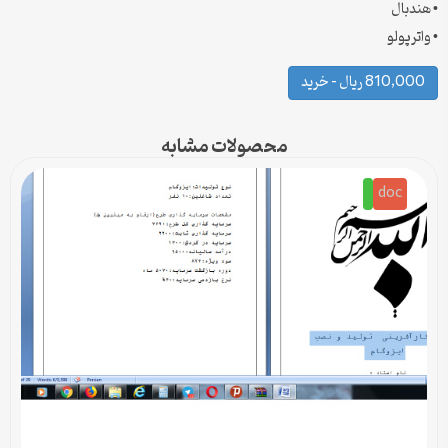
• هندبال
• واترپولو
810,000 ریال – خرید
محصولات مشابه
doc