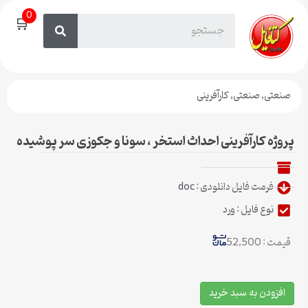
0
🛒
صنعتی
,
صنعتی
,
کارآفرینی
پروژه کارآفرینی احداث استخر ، سونا و جکوزی سر پوشیده
فرمت فایل دانلودی : doc
نوع فایل : ورد
قیمت : 52,500
افزودن به سبد خرید