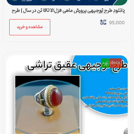
دانلود طرح توجیهی پرورش ماهی قزل‌آلا 80 تن در سال | طرح
آماده Word قابل ویرایش
95,000
مشاهده و خرید
docx
ورد