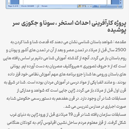
پروژه کارآفرینی احداث استخر ، سونا و جکوزی سر
پوشیده
مقدمه : شواهد باستان شناسی نشان می دهند که قدمت شنا و شنا کردن به
2500 سال قبل از میلاد در تمدن مصر و بعد از آن در تمدن های آشور و یونان و
روم باستان باز می گردد. آنچه از گذشته آموزش شنا می دانیم بر اساس یافته هایی
است که از « حروف تصویری » هیروگلیف مصریان به دست آورده ایم. یونانی
های باستان و رومی ها شنا را جزو برنامه های مهم آموزش نظامی خود قرار داده
بودند ، و مانند الفبا یکی از مواد درسی در آموزش مردان بوده است. شنا در شرق به
قرن اول قبل از میلاد باز می گردد. ژاپن جایی است که شواهد و مدارکی از
مسابقات شنا در آن وجود دارد. در قرن هفدهم به دستور رسمی حکومتی شنا به
صورت اجباری در مدارس تدریس می شد .
مسابقات سازمان یافته شنا در قرن 19 میلادی قبل از ورود ژاپن به دنیای غرب
شکل گرفت. از قرار معلوم مردم ساحل نشین اقیانوس آرام، به کودکان هنگامی