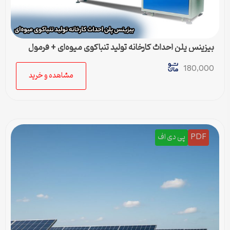
بیزینس پلن احداث کارخانه تولید تنباکوی میوه‌ای + فرمول
تولید
180,000
مشاهده و خرید
PDF
پی دی اف