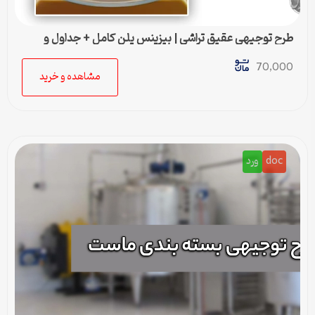
طرح توجیهی عقيق تراشی | بیزینس پلن کامل + جداول و
محاسبات مالی
70,000
مشاهده و خرید
doc
ورد