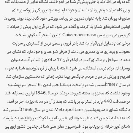
که به راه می افتادند یا حتی پیش تر شنا می آموختند. نشانه هایی از مسابقات گاه
و بی گاه میان مردم یونان باستان وجود دارد و همچنین یکی از بوکسورهای
معروف یونان شنا را به عنوان تمرین در برنامه ورزشی خود گنجانیده بود. رومی ها
اولین استخرهای شنا را بنا کردند و گفته می شود که در قرن اول پیش از میلاد «
گی یس می سی ینس »Gaiusmaecenas اولین استخر آب گرم را ساخت.
برخی عدم تمایل اروپائیان به شنا را در قرون وسطی ترس از گسترش و سرایت
عفونت و بیماری های مسری می دانند از طرفی شواهدی وجود دارد که نشان می
دهد در سواحل بریتانیای کبیر در اواخر قرن 17 میلادی از شنا در آب به عنوان
وسیله ای برای درمان استفاده می شود. البته تا پیش از قرن نوزدهم شنا به عنوان
تفریح و ورزش در میان مردم جایگاهی پیدا نکرد. زمانی که نخستین سازمان شنا
در سال 1837 تأسیس شد در پایتخت بریتانیا یعنی لندن ، 6 استخر سر پوشیده
وجود داشت که مجهز به تخته شیرجه بودند. در سال 1846 اولین مسابقه شنا
در مسافت 440 یارد در استرالیا بر پا شد که بعد از آن هر ساله نیز به اجرا در آمد.
باشگاه شنای « متروپولیتین »Metropolitan لندن در سال 1869 تأسیس شد
که بعدها به انجمن شنای غیر حرفه ای تغییر نام پیدا کردکه در واقع هیئت رئیسه
شنای غیر حرفه ای بریتانیا بود. فدراسیون های ملی شنا در چندین کشور اروپایی