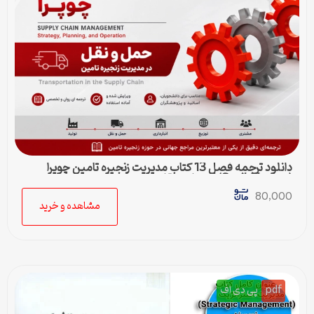
دانلود ترجمه فصل 13 کتاب مدیریت زنجیره تامین چوپرا
(Sunil Chopra) | حمل و نقل در زنجیره تامین
80,000
مشاهده و خرید
pdf
پی دی اف