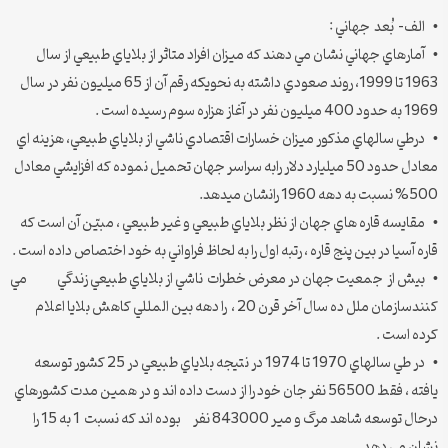
• الف- بُعد جهاني :
• آمارهاي جهاني نشان مي دهند كه ميزان افراد متاثر از بلاياي طبيعي از سال
1963 تا 1999، روند صعودي داشته به نحويكه رقم آن از 65 ميليون نفر در سال
1969 به حدود 400 ميليون نفر در آغاز هزاره سوم رسيده است .
• درطي سالهاي مذكور ميزان خسارات اقتصادي ناشي از بلاياي طبيعي، هزينه اي
معادل حدود 50 ميليارد دلار رابه سراسر جهان تحميل نموده كه افزايشي معادل
500% نسبت به دهه 1960 رانشان ميدهد.
• مقايسه قاره هاي جهان از نظر بلاياي طبيعي و غير طبيعي ، مبيّن آن است كه
قاره آسيا در بين پنج قاره ، رتبه اول را به لحاظ فراواني به خود اختصاص داده است .
• بيش از جمعيت جهان در معرض خطرات ناشي از بلاياي طبيعي زندگي مي
كنندسازمان ملل ده سال آخر قرن 20 ، را دهه بين المللي كاهش بلايا اعلام
كرده است .
• در طي سالهاي 1970 تا 1974 در نتيجه بلاياي طبيعي در 25 كشور توسعه
يافته ، فقط 56500 نفر جان خود را از دست داده اند و در همين مدت كشورهاي
درحال توسعه شاهد مرگ و مير 843000 نفر بوده اند كه نسبت 1 به 15 را
نشان مي دهد.