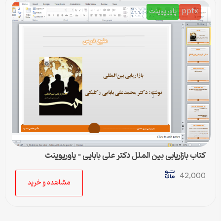
pptx
پاورپوینت
کتاب بازاریابی بین الملل دکتر علی بابایی – پاورپوینت
42,000
مشاهده و خرید