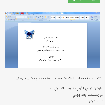
دانلود پایان نامه دکترا Ph.D رشته مدیریت خدمات بهداشتی و درمانی
عنوان : طراحي الگوي مديريت بلايا براي ايران
بيان مسئله : بُعد جهاني
: بُعد ايران