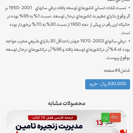
• نسبت تلفات انساني كشورهاي توسعه يافته درطي سالهاي 2001 -1950 بر
اثر وقوع بلاياي عظيم به كشورهاي درحال توسعه ، نسبت 1% به 99% بوده در
حاليكه اين رقم در پيش از دهه 1950 از نسبت 30% به 70% برخوردار بوده
است .
• درطي سالهاي 2003- 1970 جهان باحداقل 30 بلاياي طبيعي مخرب مواجه
بوده كه 4% آن دركشورهاي توسعه يافته و 96% آن دركشورهاي درحال توسعه
بوقوع پيوست.
شامل49صفحه
630,000 ریال – خرید
محصولات مشابه
.doc
ورد