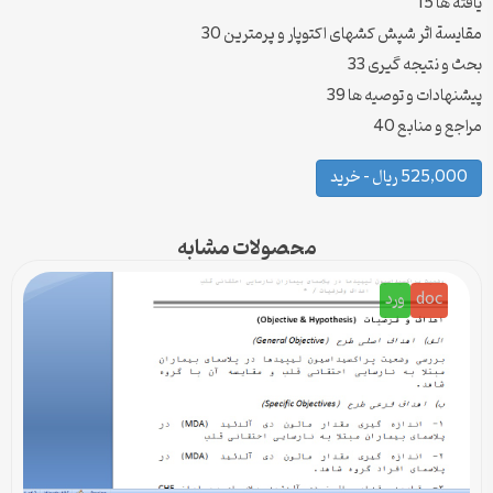
یافته ها 15
مقایسة اثر شپش کشهای اکتوپار و پرمترین 30
بحث و نتیجه گیری 33
پیشنهادات و توصیه ها 39
مراجع و منابع 40
525,000 ریال – خرید
محصولات مشابه
doc
ورد