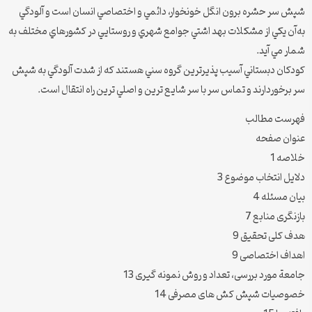
شپش سر حشره برون انگل خونخوار، دائمي و اختصاصي انسان است و آلودگي
به‌آن يكي از مشكلات بهد اشتي جوامع شهري و روستايي در كشورهاي مختلف به
شمار مي آيد.
كودكان دبستاني آسيب پذيرترين گروه سني هستند كه از شدت آلودگي به شپش
سر برخوردارند و تماس سر با سر شايع ترين و اصلي ترين راه انتقال است.
فهرست مطالب
عنوان صفحه
خلاصه 1
دلایل انتخاب موضوع 3
بیان مسئله 4
بازنگری منابع 7
هدف کلی تحقیق 9
اهداف اختصاصی 9
جامعة مورد بررسی، تعداد و روش نمونه گیری 13
خصوصیات شپش کش های مصرفی 14