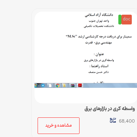
doc
واسطه گري در بازارهاي برق
68,400
مشاهده و خرید