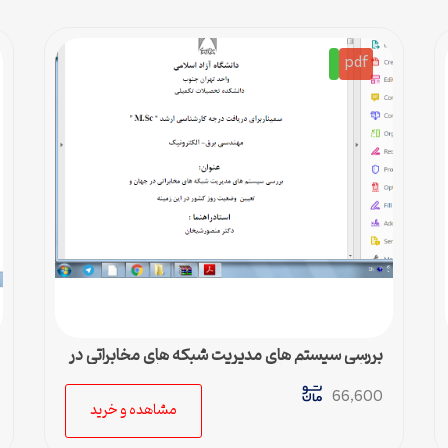
pdf
بررسي سيستم هاي مديريت شبكه هاي مخابراتي در
جهان و تعيين وضعيت روز كشور در اين زمينه
66,600
مشاهده و خرید