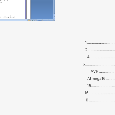
…………………..1
………………………2
…………………… 4
…………………….6
……………..15
……………………16