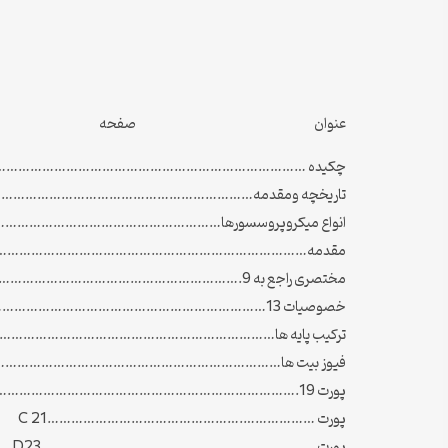
عنوان صفحه
چکیده ………………………………………………………………………
تاریخچه ومقدمه………………………………………………………
انواع میکروپروسسورها………………………………………………
مقدمه………………………………………………………………………
مختصری راجع به AVR ………………………………………………………………….9
خصوصیات Atmega16 …………………………………………………………………13
ترکیب پایه ها…………………………………………………………………
فیوز بیت ها………………………………………………………………
پورت B ……………………………………………………………………………………….19
پورت ……………….…………………………………………C 21
پورت …..………………………………………………….….. D23