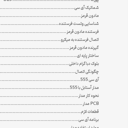
شماتیک آی سی………………………………………………………………
مادون قرمز…………………………………………………………………
شناسایی وتست فرستنده………………………………………………
فرستنده مادون قرمز…………………………………………………
اتصال فرستنده به میکرو……………………………………………
گیرنده مادون قرمز………………………………………………………
ساختار پایه ای……………………………………………………………
بلوک دباگرام داخلی………………………………………………………
چگونگی اتصال……………………………………………………………
آی سی 555…………………………………………………………………………………..37
مدار آستابل با 555…………………………………………………………………………..38
نحوه کار مدار………………………………………………………………
PCB مدار……………………………………………………………………………………..42
قطعات لازم…………………………………………………………………
برنامه آی سی………………………………………………………………
موارد استفاده مدار………………………………………………………