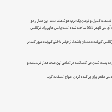
زیر قسمت کنترل و فرمان یک درب هوشمند است.این مدار از دو
سنسور گیرنده و فرستنده مادون قرمز ،یک آی سی ومدارات تولید پالس تشکیل شده است.نحوه کار مدار به این شکل است که یک مدار آستابل که از یک آی سی تایمر 555 ساخته شده است پالس هایی را با فرکانس
رکانس گیرنده همسان باشد تا از فیلتر داخلی گیرنده عبور کند.در
 رله نیز موتور را به کار انداخته ودرب باز می شود .بعد از مدتی حدود 10 ثانیه درب دوباره شروع به بسته شدن می کند.البته در تمامی این مدت مدا ر فرستنده و
سی مقعر برای پراکنده کردن امواج استفاده کرد.