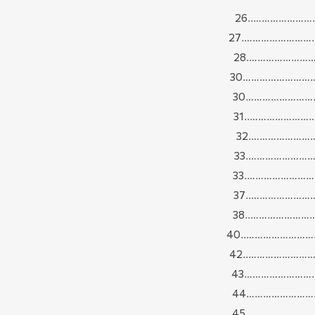
……………..26
………………….27
………………….28
………………………30
………………………30
…………………..31
………………….32
………………….33
………………….33
…………………..40
…………………43
…………………44
…………………..45