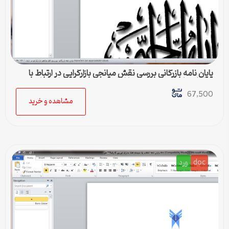
پایان نامه بازرگانی بررسي نقش ميانجي بازارگرايي در ارتباط با
عوامل سازماني و عملكرد بازاريابي در شركت زمزم اصفهان
67,500
مشاهده و خرید
doc
ورد