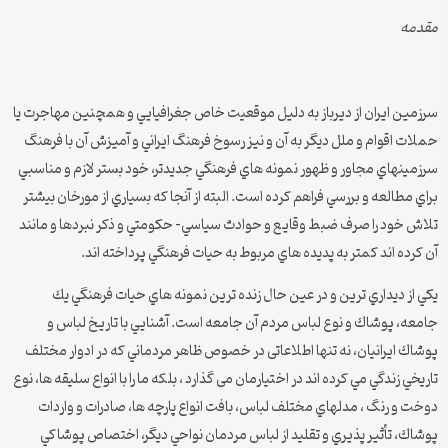
مقدمه
سرزمين ايران از ديرباز به دليل موقعيت خاص جغرافيايي و همچنين مهاجرت يا
حملات اقوام و ملل ديگر به آن و نيز رسوخ فرهنگ ايراني و آميزش آن با فرهنگ
سرزمينهاي مجاور و ظهور نمونه هاي فرهنگي جديدتر، خود بستر لازم و مناسبي
براي مطالعه و بررسي فراهم كرده است. البته از آنجا كه بسياري از مورخان بيشتر
تلاش خود را صرف ضبط وقايع و حوادث سياسي- حكومتي و ذكر نبردها و مانند
آن كرده اند كمتر به پديده هاي مربوط به حيات فرهنگي پرداخته اند.
يكي از ديداري ترين و در عين حال زنده ترين نمونه هاي حيات فرهنگي يك
جامعه، پوشاك و نوع لباس مردم آن جامعه است. آشنايي با تاريخ لباس و
پوشاك ايرانيان، نه تنها اطلاعاتی در خصوص ظاهر مردماني كه در ادوار مختلف
تاريخي زندگي مي كرده اند در اختیارمان می گذارد ، بلکه ما را با انواع سليقه ها، نوع
دوخت و رنگ ، مدلهاي مختلف لباس، بافت انواع پارچه ها، صادرات و واردات
پوشاك، تأثير پذيري و تقليد از لباس مردمان نواحي ديگر، اختصاص پوشاكي