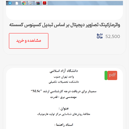
واترماركينگ تصاوير ديجيتال بر اساس تبديل كسينوس گسسته
و تبديل موجك گسسته
52,500
مشاهده و خرید
pdf