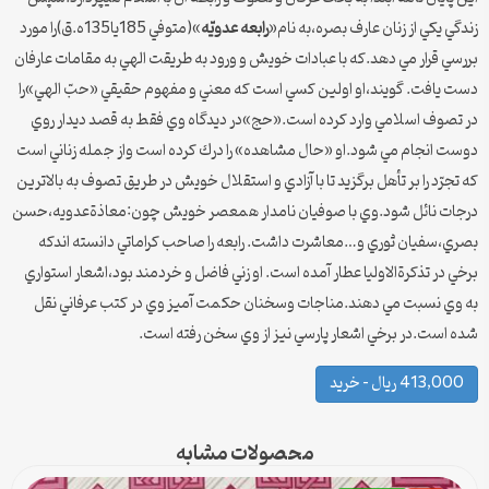
زندگي يكي از زنان عارف بصره،به نام«
رابعه عدويّه
»(متوفي 185يا135ه.ق)را مورد
بررسي قرار مي دهد.كه با عبادات خويش و ورود به طريقت الهي به مقامات عارفان
دست يافت. گويند،او اولين كسي است كه معني و مفهوم حقيقي «حبّ الهي»را
در تصوف اسلامي وارد كرده است.«حج»در ديدگاه وي فقط به قصد ديدار روي
دوست انجام مي شود.او «حال مشاهده» را درك كرده است واز جمله زناني است
كه تجرّد را بر تأهل برگزيد تا با آزادي و استقلال خويش در طريق تصوف به بالاترين
درجات نائل شود.وي با صوفيان نامدار همعصر خويش چون:معاذةعدويه،حسن
بصري،سفيان ثوري و…معاشرت داشت. رابعه را صاحب كراماتي دانسته اندكه
برخي در تذكرةالاوليا عطار آمده است. او زني فاضل و خردمند بود،اشعار استواري
به وي نسبت مي دهند.مناجات وسخنان حكمت آميز وي در كتب عرفاني نقل
شده است.در برخي اشعار پارسي نيز از وي سخن رفته است.
413,000 ریال – خرید
محصولات مشابه