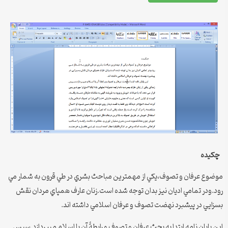
چكيده
موضوع عرفان و تصوف،يكي از مهمترين مباحث بشري در طي قرون به شمار مي
رود.ودر تمامي اديان نيز بدان توجه شده است.زنان عارف همپاي مردان نقش
بسزايي در پيشبرد نهضت تصوف و عرفان اسلامي داشته اند.
اين پايان نامه ابتدا به بحث عرفان و تصوف و رابطۀ آن با اسلام ميپردازد.سپس