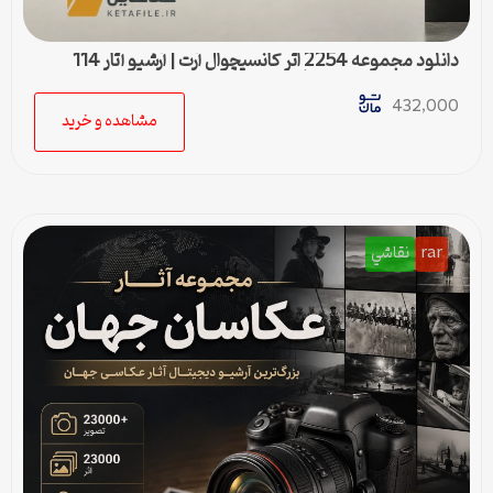
دانلود مجموعه 2254 اثر کانسپچوال آرت | آرشیو آثار 114
هنرمند برجسته هنر مفهومی
432,000
مشاهده و خرید
rar
نقاشي