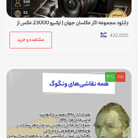
دانلود مجموعه آثار عکاسان جهان | آرشیو 23000 عکس از
540 عکاس مطرح دنیا
432,000
مشاهده و خرید
JPG
zip