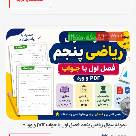
Word و PDF
ورد و پی دی اف
نمونه سوال ریاضی پنجم فصل اول با جواب pdf و ورد +
پاسخنامه