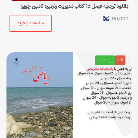
دانلود ترجمه فصل 13 کتاب مدیریت زنجیره تامین چوپرا
(Sunil Chopra) | حمل و نقل در زنجیره تامین
80,000
مشاهده و خرید
pdf
پی دی اف