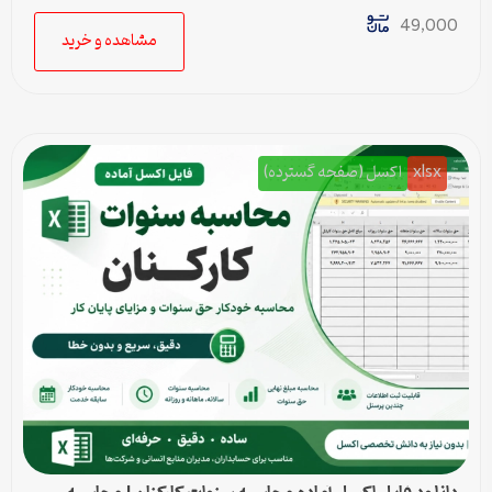
49,000
مشاهده و خرید
xlsx
اکسل (صفحه گسترده)