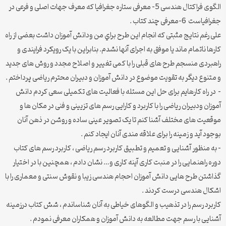
الگوی فراکتال هندسی 5- معرفی ستاره جغرافیا که معرف جهات اصلی و فرعی در
جغرافیاست 6-معرفی چند کتاب .
علی رغم نتایج مثبتی که انجام این طرح براي من ودانش آموزان داشت بعضی از راه
کارها ناتمام ماند یا موفق به اجرای آنها نشدم. بنابراین با یک رویکرد فرایندی و
راهبردی منسجم طرح های قبلی را با کمی تغییر و اصلاح مجدد و روش های جدید
و متنوع ديگر به تقویت موضوع در دانش آموزان و دبیران محترم ریاضی پرداختم .
– در راه کارهایم برای حل این مسئله با فعالیت های تکمیلی سعی کردم دانش
آموزان ودبیران ریاضی را با کاربرد و کارایی رسم های تزیینی و فنی در مکان ها و
موقعیت های مختلف آشنا کنم تا یک تصویر عینی ساده و روشن در ذهن آنان
بوجود آید و زمینه را برای علاقه مندی آنان ایجاد کنم .
– به منظور آشنایی و تعمیم و تطبیق کاربرد رسم ریاضی ، کاربرد رسم های كتاب
دوره راهنمایی را در منبت کاری آینه کاری و… نشان دادم ، همچنین با در اختیار
گذاشتن طرح هایی دانش آموزان احجام هندسی زیبا و نقوش سنتی و معماری را با
اشکال هندسی درست کردند .
کاربرد رسم را در تذهیب و الگوهای خیاطی به آنان شناساندم ، شش کتاب درزمینه
آشنایی با رسم جهت مطالعه به دانش آموزان و همکاران معرفی نمودم .