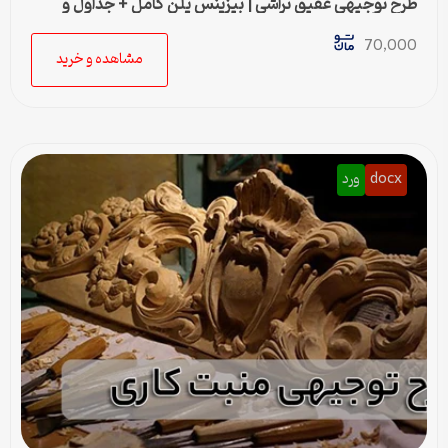
طرح توجیهی عقيق تراشی | بیزینس پلن کامل + جداول و
محاسبات مالی
70,000
مشاهده و خرید
docx
ورد