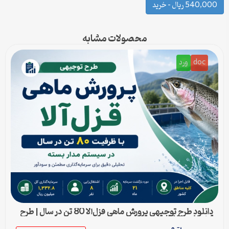
540,000 ریال – خرید
محصولات مشابه
doc
ورد
دانلود طرح توجیهی پرورش ماهی قزل‌آلا 80 تن در سال | طرح
آماده Word قابل ویرایش