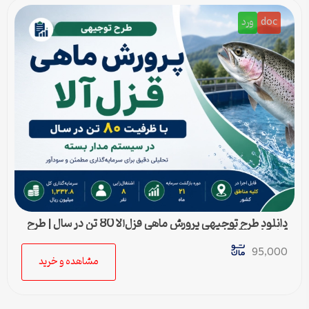
doc
ورد
دانلود طرح توجیهی پرورش ماهی قزل‌آلا 80 تن در سال | طرح
آماده Word قابل ویرایش
95,000
مشاهده و خرید