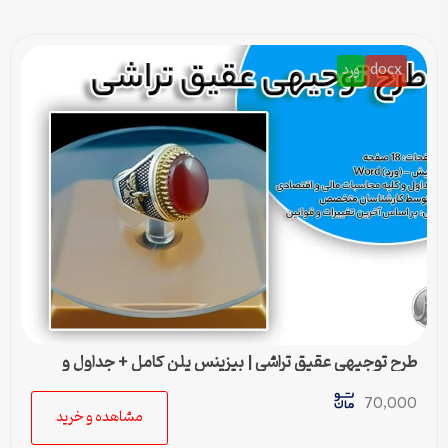
docx
ورد
طرح توجیهی عقيق تراشی | بیزینس پلن کامل + جداول و
محاسبات مالی
70,000
مشاهده و خرید