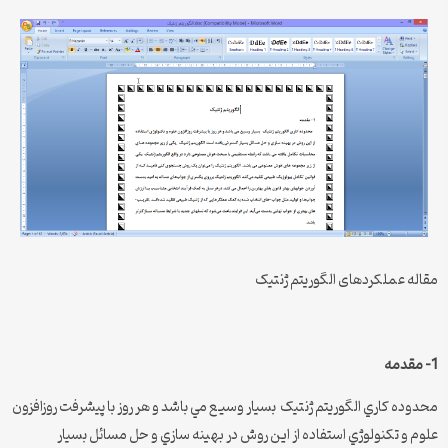
مقاله عملکردهای الگوریتم ژنتیک
1- مقدمه
محدوده کاري الگوريتم ژنتيک بسيار وسيع مي باشد و هر روز با پيشرفت روزافزون
علوم و تکنولوژي استفاده از اين روش در بهينه سازي و حل مسائل بسيار