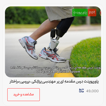
ppt
پاورپوینت
پاورپوینت درس مقدمه اي بر مهندسي پزشكي ،بررسي ساختار
سيستم اخذ داده ، DAQ: Data AcQuisition System
49,000
مشاهده و خرید