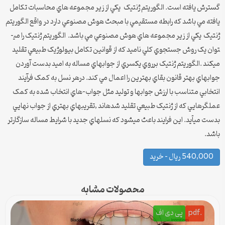
گسترش يافته است. الگوريتم ژنتيک يکي از زير مجموعه هاي محاسبات تکامل
يافته مي باشد که رابطه مستقيمي با مبحث هوش مصنوعي دارد در واقع الگوريتم
ژنتيک يکي از زير مجموعه هاي هوش مصنوعي مي باشد. الگوريتم ژنتيک را مي­
توان يک روش جستجوي کلي ناميد که از قوانين تکامل بيولوژيک طبيعي تقليد
مي­کند .الگوريتم ژنتيک برروي يکسري از جواب­هاي مساله به اميد بدست آوردن
جوابهاي بهتر قانون بقاي بهترين را اعمال مي کند. درهر نسل به کمک فرآيند
انتخابي متناسب با ارزش جواب­ها و توليد مثل جواب-هاي انتخاب شده به کمک
عملگرهايي که از ژنتيک طبيعي تقليد شده­اند ,تقريب­هاي بهتري از جواب نهايي
بدست مي­آيد. اين فرايند باعث مي­شود که نسلهاي جديد با شرايط مساله سازگارتر
باشد.
540,000 ریال – خرید
محصولات مشابه
.pdf
پی دی اف