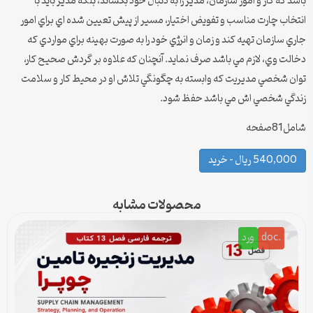
باشد كه كار و امور سازمان، مدير را به دنبال خود بكشاند، بلكه مدير بايد با
انتخاب چارت مناسب و تفويض اختيار، مسير از پيش تعيين شده اي براي امور
جاري سازمان تهيه كند و زمان و انرژي خود را به صورت بهينه براي مواردي كه
دخالت وي، لازم مي باشد صرف نمايد. آنچنان كه علاوه بر گردش صحيح كار،
توان شخصي مديريت كه وابسته به چگونگي تلاش او در محيط كار و سلامت
زندگي شخصي اش مي باشد حفظ شود.
شامل81صفحه
540,000 ریال – خرید
محصولات مشابه
.doc
ورد