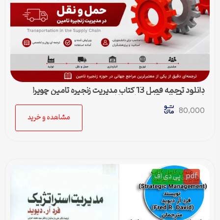
دانلود ترجمه فصل 13 کتاب مدیریت زنجیره تامین چوپرا
(Sunil Chopra) | حمل و نقل در زنجیره تامین
80,000
مشاهده و خرید
pdf
پی دی اف