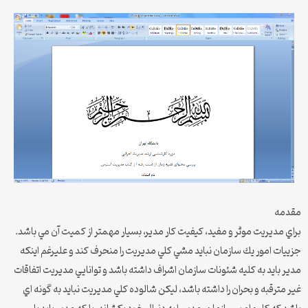
مقدمه
براي مديريت موثر و مفيد، كيفيت كار مدير، بسيار مهمتر از كميت آن مي باشد.
جزييات امور يك سازمان نبايد مشي كلي مديريت را منحرف كند و عليرغم اينكه
مدير بايد به كليه شئونات سازمان اشراف داشته باشد و توانايي مديريت اتفاقات
غير مترقبه و بحران را داشته باشد، ليكن شالوده كلي مديريت نبايد به گونه اي