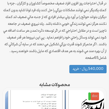
در قبال احتياجات روز افزون افراد ضعيف مخصوصاً كشاورزان و كارگران ، جزء با
كمك يكديگر نمي توانند مشكلات بزرگي را حل كنند يك فرد توانا شايد بدون كمك
ديگران بتواند حوائج را بر آورد ولي بيشتر افرادي كه از جنبه مالي ضعيف اند كمك
نكنند هرگز نمي توانند زندگي خوبي داشته باشد . يك نيروي ضعيف در جامعه
ناچيز است و در مقابل احتياجي كه در اثر توسعه دائره تمدن هر ساعت اضافه مي
شود نمي تواند وسائل راحتي خود را فراهم نمايد . پي اين نيروها هر قدر ضعيف
باشند . اگر متمركز شوند قدرت بزرگي تشكيل مي دهند كه در سايه آن شركائي كه
از آن بهره مند مي شوند به هر هدف اقتصادي كه مايل باشند خواهند رسيد .
شامل65صفحه
540,000 ریال – خرید
محصولات مشابه
doc