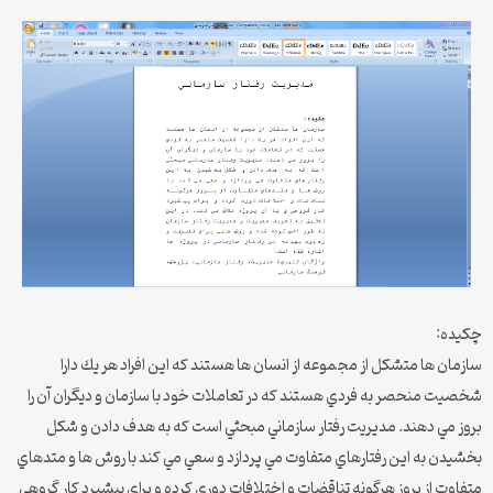
چكيده:
سازمان ها متشكل از مجموعه از انسان ها هستند كه اين افراد هر يك دارا
شخصيت منحصر به فردي هستند كه در تعاملات خود با سازمان و ديگران آن را
بروز مي دهند. مديريت رفتار سازماني مبحثي است كه به هدف دادن و شكل
بخشيدن به اين رفتارهاي متفاوت مي پردازد و سعي مي كند با روش ها و متدهاي
متفاوت از بروز هرگونه تناقضات و اختلافات دوري كرده و براي پيشبرد كار گروهي