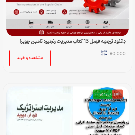
دانلود ترجمه فصل 13 کتاب مدیریت زنجیره تامین چوپرا
(Sunil Chopra) | حمل و نقل در زنجیره تامین
80,000
مشاهده و خرید
pdf
پی دی اف