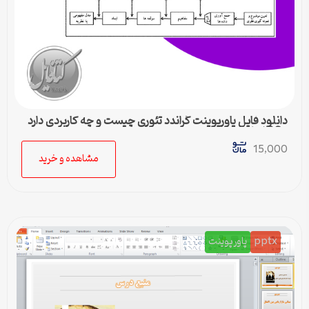
دانلود فایل پاورپوینت گراندد تئوری چیست و چه کاربردی دارد
– 36 اسلاید جامع
15,000
مشاهده و خرید
pptx
پاورپوینت