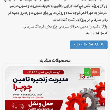
و يا آن پروژه تلاش مي كند. در اين تحقيق به تعريف مديريت و مديريت رفتار
سازمان به طور اخص توجه شده و روش هايي براي مديريت و رهبري بهينه تر
رفتار سازماني در پروژه ها اشاره شده است.
واژگان كليدي: مديريت، رفتار سازماني، پژوهش، فرهنگ سازماني
شامل14صفحه
540,000 ریال – خرید
محصولات مشابه
.doc
ورد