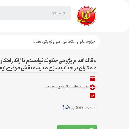
جزوه
,
علوم اجتماعی
,
علوم تربیتی
,
مقاله
مقاله اقدام پژوهی چگونه توانستم با ارائه راهکار
همکاران در جذاب سازی مدرسه نقش موثری ایفا 
فرمت فایل دانلودی : doc
قیمت : 54,000