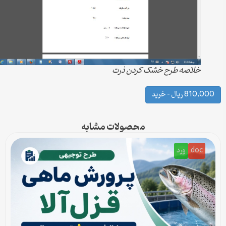
خلاصه طرح خشک کردن ذرت
810, ریال – خرید
محصولات مشابه
doc
ورد