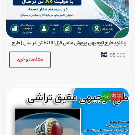
دانلود طرح توجیهی پرورش ماهی قزل‌آلا 80 تن در سال | طرح
آماده Word قابل ویرایش
95,000
مشاهده و خرید
docx
ورد