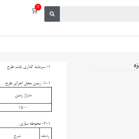
0
🛒
زه