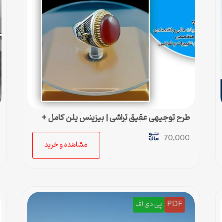
طرح توجیهی عقيق تراشی | بیزینس پلن کامل +
جداول و محاسبات مالی
70,000
مشاهده و خرید
PDF
پی دی اف