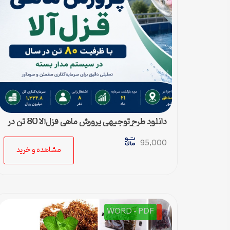
دانلود طرح توجیهی پرورش ماهی قزل‌آلا 80 تن در
سال | طرح آماده Word قابل ویرایش
95,000
مشاهده و خرید
WORD - PDF