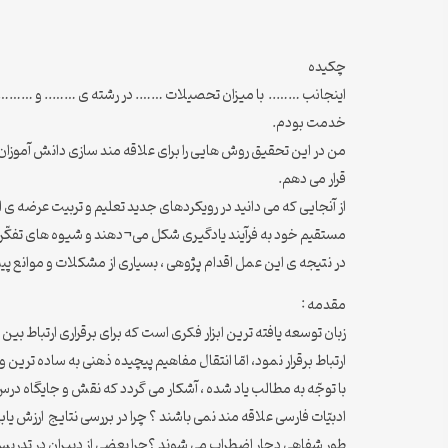
چکیده
اینجانب …….. با میزان تحصیلات ……. در رشته ی …….. و ……… 
خدمت بودم.
من در این تحقیق روش هایی را برای علاقه مند سازی دانش آموزان
قرار می دهم.
از آنجایی که می دانید در رویکردهای جدید تعلیم و تربیت عرضه 
مستقیم خود به فرآیند یادگیری شکل می¬دهند و شیوه های تفکّ
در نتیجه ی این عمل اقدام پژوهی ، بسیاری از مشکلات و موانع پیشر
مقدمه :
زبان توسعه یافته ترین ابزار فکری است که برای برقراری ارتباط ب
ارتباط برقرار نمود، امّا انتقال مفاهیم پیچیده ذهنی به ساده ت
با توجّه به مطالب یاد شده ، آشکار می گردد که نقش و جایگاه درس
ادبیّات فارسی علاقه مند نمی باشند ؟ چرا در بررسی نتایج ارزش ی
طور شفاهی دچار اضطراب می شوند ؟چرا بعضی از دبیران در تدریس 