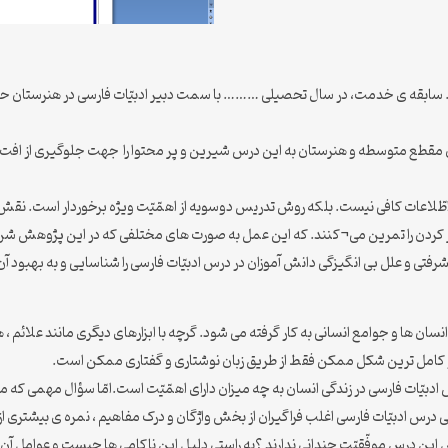
سابقه ی خدمت، در سال تحصیلی ……… با سمت دبیر ادبیّات فارسی در هنرستان حاج
 مقطع متوسطه و هنرستان به این درس شیرین و پر محتوا را جهت جلوگیری از افت تح
ی اطّلاعات کافی نیست. بلکه روش تدریس دوسویه از اهمّیّت ویژه برخوردار است. ن
ر کردن را تمرین می¬کنند. که این عمل به صورت های مختلفی که در این پژوهش شر
فتی و علل بی انگیزگی دانش آموزان در درس ادبیّات فارسی را شناسایی و به بهبود آن 
ین انسان ها و جوامع انسانی به کار گرفته می شود. گرچه با ابزارهای دیگری مانند عل
رین و کامل ترین شکل ممکن فقط از طریق زبان نوشتاری و گفتاری ممکن است.
 ادبیّات فارسی در زندگی انسان به چه میزان دارای اهمّیّت است.امّا سؤال مهمی که 
ابی درس ادبیّات فارسی اغلب فراگیران از بخش واژگان و درک مفاهیم ، نمره ی بیشتری 
این درس موفّقیّت چندانی ندارند ؟به راستی دلیل این ناکامی ها چیست و عوامل آن