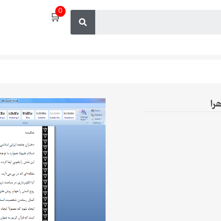
0
🛒
را