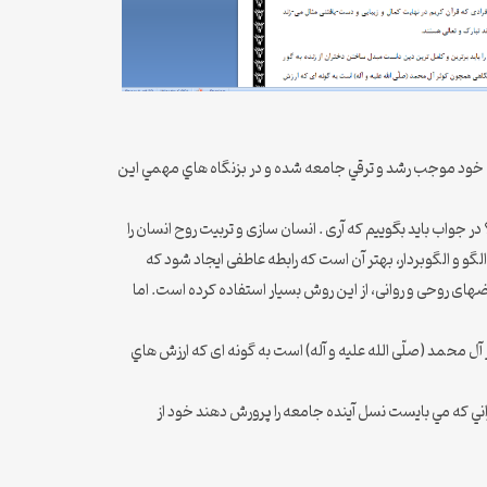
 خود موجب رشد و ترقي جامعه شده و در بزنگاه هاي مهمي اين
ر جواب باید بگوییم که آری . انسان سازی و تربیت روح انسان را
و و الگوبردار، بهتر آن است که رابطه عاطفی ایجاد شود که
های روحی و روانی، از این روش بسیار استفاده کرده است. اما
آل محمد (صلّی الله علیه و آله) است به گونه ای که ارزش هاي
ي كه مي بايست نسل آينده جامعه را پرورش دهند خود از