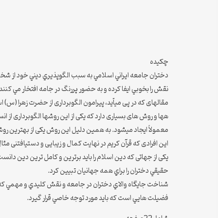
چکیده
دختران جامعه ايراني اسلامي به سبب الگوپذيري ديني خود از ش
نقش را بخوبي ايفا كرده و به حضور پررنگ در جامه افتخار مي كنند
مقاله­ای که در پی می­آید، پیرامون الگوبرداری از حضرت زهرا (س) ا
هها و روش های بسیاری دارد که یکی از این روشها الگوبرداری از 
معمولاً ایجاد می­شود. به همین دلیل این روش یکی از بهترین روش
این افرادی که قرآن کریم در نهایت کمال و زیبایی و دست­یافتنی مثا
یکی از جهاتی که دين اسلام را بايد برترين و كامل ترين دين دانس
حقيقي دختران را براي همه جهانيان تبيين كرد.
شناخت جايگاه والاي دختران در جامعه و نقش كليدي و مهمي كه د
فضيلت هايي است كه بايد مورد توجه خاصي قرار گيرد.