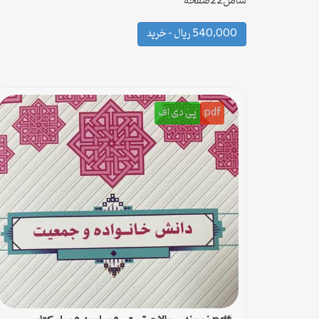
شامل22صفحه
540,000 ریال – خرید
pdf
پی دی اف