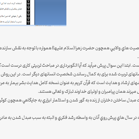
خصيت هاي والايي همچون حضرت زهرا (سلام علیها) همواره با توجه به نقش سازنده
.
ست. ابتدا این سوال پیش می­آید که آیا الگوبرداری در مباحث تربیتی کاری درست است؟ د
انسانهای تربیت شده برای به کمال رساندن شخصیت انسانهای دیگر است. در این روش الگ
­های ارشاد و هدایت است که قرآن کریم به عنوان نسخه کامل هدایت بشر بیمار به مرض­
ل می­زند همان پیامبران و اولیای خداوند تبارک و تعالی هستند.
ت مبدل ساختن دختران از زنده به گور شدن و استثمار ابزاري به جايگاهي همچون كوثر 
ر سال هاي پيش روي آنان به واسطه رشد فكري و البته به سبب مبدل شدن به مادران