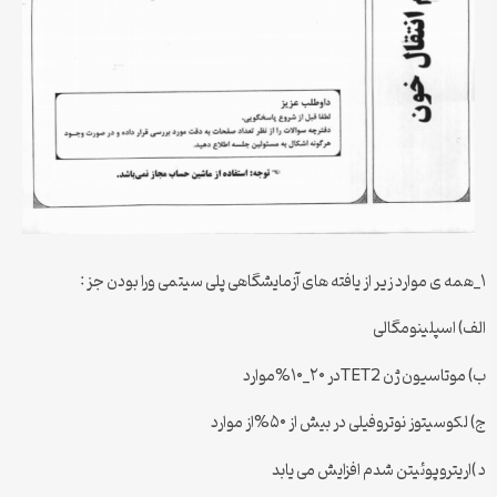
۱_همه ی موارد زیر از یافته های آزمایشگاهی پلی سیتمی ورا بودن جز :
الف) اسپلینومگالی
ب) موتاسیون ژن TET2در ۲۰_۱۰%موارد
ج) لکوسیتوز نوتروفیلی در بیش از ۵۰%از موارد
د )اریتروپوئیتن شدم افزایش می یابد