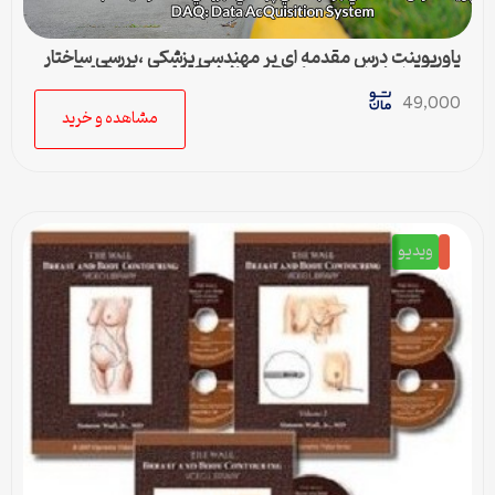
پاورپوینت درس مقدمه اي بر مهندسي پزشكي ،بررسي ساختار
سيستم اخذ داده ، DAQ: Data AcQuisition System
49,000
مشاهده و خرید
ویدیو