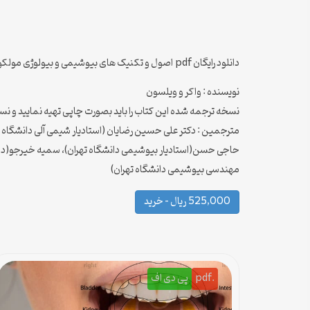
دانلود رایگان pdf اصول و تکنیک های بیوشیمی و بیولوژی مولکولی واکر و ویلسون به زبان لاتین
نویسنده : واکر و ویلسون
نسخه ترجمه شده این کتاب را باید بصورت چاپی تهیه نمایید و نس
مترجمین : دکتر علی حسین رضایان (استادیار شیمی آلی دانشگاه ته
حاجی حسن(استادیار بیوشیمی دانشگاه تهران)، سمیه خیرجو(دانش
مهندسی بیوشیمی دانشگاه تهران)
525,000 ریال – خرید
.pdf
پی دی اف