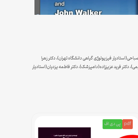
احی(استادیار فیزیولوژی گیاهی دانشگاه تهران)، دکتر زهرا
دکتر فرید عزیززاده(دامپزشک)، دکتر فاطمه یزدیان(استادیار
pdf
پی دی اف