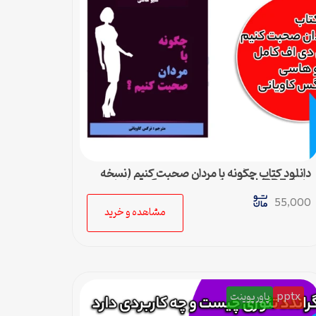
دانلود کتاب چگونه با مردان صحبت کنیم (نسخه
کامل PDF) | متیو هاسی – مترجم نرگس کاویانی
55,000
مشاهده و خرید
pptx
پاورپوینت