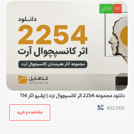
rar
نقاشي
دانلود مجموعه 2254 اثر کانسپچوال آرت | آرشیو آثار 114
هنرمند برجسته هنر مفهومی
432,000
مشاهده و خرید