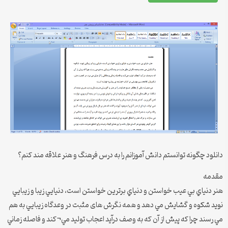
دانلود چگونه توانستم دانش آموزانم را به درس فرهنگ و هنر علاقه مند کنم؟
مقدمه
هنر دنياي بي عيب خواستن و دنياي برترين خواستن است، دنيايي زيبا و زيبايي
نويد شکوه و گشايش مي دهد و همه نگرش های مثبت در وعدگاه زيبايي به هم
مي رسند چرا كه پيش از آن كه به وصف درآيد اعجاب توليد مي¬كند و فاصله زماني