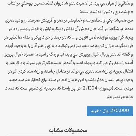
و مكاني را از ميان مي برد. در اهميت هنر، شادروان غلامحسين يوسفي در كتاب
«چشمه ي روشن» نوشته است:
من هميشه يكي از مظاهر صنع خداوند را در هنر و آفرينش هنرمندان و ديد هنري
ديده ام. شگفتا در قلم جان بخش آن نقاش و پيكره تراش و خوش نويس و يا در
پنجه گرم پوي، نوازنده لحن آفرين و… كه هر چند از حيث پيكر و اندام ها نظير هر
فرد ديگرند، هزاران تن به مدد هم نيز نمي توانند ذره اي از هنر آنان را به وجود آورند
و گفته اند هنر بر بال خيال پرورش مي يابد، آب و رنگ و اميد به همراه خيال پروري
آينده را ديدني تر مي كند و پيوند اميد و آينده را مستحكم تر مي سازند و درك هنر و
انتقال تجربه ي ارزشمند هنري مي تواند در تعادل جامعه و ارزشمند كردن گوهر
وجودي هر انسان مؤثر باشد و اين همان ايجاد زمينه براي تحقق هنرمند مفيد
بودن است. (تیموری: 1394، 2) در این راستا كه سرمايه اي عظیم است که دست
مايه هر دبير هنر
270,000 ریال – خرید
محصولات مشابه