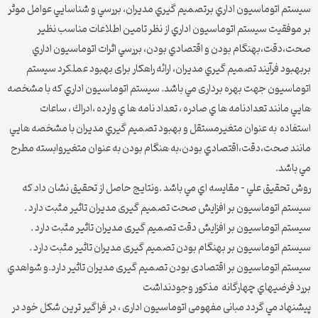
سيستم اتوماسيون اداري برتصميم گيري مديران، بررسي و شناسايي عوامل موثر
بر موفقيت سيستم اتوماسيون اداري از نظر تامين اطلاعات مناسب نظير
صحت،دقت،بهنگام بودن و اقتصادي بودن، بررسي اثرات اتوماسيون اداري
بربهبود فرآيند تصميم گيري مديران، ارائه راهکار برای بهبود عملکرد سیستم
اتوماسیون جهت بهره برداری مي باشد. سيستم اتوماسيون اداري كه با مشخصه
هايي مانند تعدادنامه ها ي صادره ، تعداد نامه ها ي وارده ،ادراك ، ساعات
استفاده به عنوان متغيرمستقل و بهبود تصميم گيري مديران با مشخصه هايي
مانند صحت،دقت،اقتصادي بودن،به هنگام بودن به عنوان متغيروابسته مطرح
مي باشد.
روش تحقيق علي – مقايسه اي مي باشد .ونتايج حاصل از تحقيق نشان داد كه
سیستم اتوماسیون بر افزایش صحت تصمیم گیری مدیران تاثیر مثبت دارد .
سیستم اتوماسیون بر افزایش دقت تصمیم گیری مدیران تاثیر مثبت دارد .
سیستم اتوماسیون بر بهنگام بودن تصمیم گیری مدیران تاثیر مثبت دارد .
سیستم اتوماسیون بر اقتصادی بودن تصمیم گیری مدیران تاثیر دارد.و شواهدي
بررد فرضيهاي چهارگانه مذكور وجودنداشت
پيشنهاد مي گردد مبانی مفهومی اتوماسیون اداری ، در فراگیر ترین شکل خود در