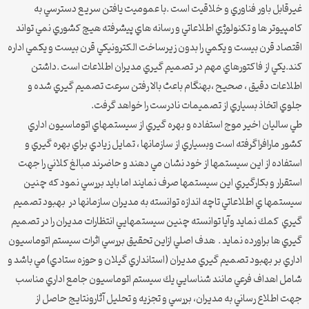
غيرقابل باور فناوري و خلاقيت است .با عموميت يافتن سريع دسترسي به
كامپيوتر ها و تكنولوژي اطلاعاتي و رسانه هاي پيشرفته هيچ كشوري نمي تواند
اقتصاد قرن بيست و يكمي را بدون زيرساخت الكترونيكي قرن بيست و يكمي اداره
كند.يكي از فاكتورهاي مهم در تصميم گيري مديران اطلاعات است .داشتن
اطلاعات دقيق ، صحيح ،‌بهنگام باعث بالا رفتن سرعت تصميم گيري شده و
جلوي اتخاذ بسياري از تصميمات نادرست را خواهد گرفت.
طي ساليان اخير موج استفاده و بهره گيري از سيستمهاي اتوماسيون اداري
كشور مارافراگرفته است وبسياري از سازمانها ، تمايل زيادي براي بهره گيري و
استفاده از اين سيستمها از خود نشان مي دهند و حاضرند مبالغ كلاني را جهت
استقرار و بكارگيري اين سيستمها صرف نمايند اما بايد بررسي نمود كه چنين
سيستمها ي اطلاعاتي تاچه اندازه توانسته به مديران سازمانها در بهبود تصميم
گيري كمك نمايد وآيا توانسته چنين سيستمهايي انتظارات مديران را در تصميم
گيري ها براورده نمايد . هدف اصلي ازاين تحقيق بررسي اثرات سيستم اتوماسيون
اداري بر بهبود تصميم گيري مديران (استانداري گيلان و حوزه ستادي) مي باشد و
شامل اهداف فرعي مانند شناسايي يك سيستم اتوماسيون جامع اداري مناسب
جهت اطلاع رساني به مديران، بررسي و تجزيه و تحليل آثارونتايج حاصل از