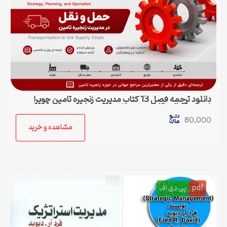
دانلود ترجمه فصل 13 کتاب مدیریت زنجیره تامین چوپرا
(Sunil Chopra) | حمل و نقل در زنجیره تامین
80,000
مشاهده و خرید
pdf
پی دی اف