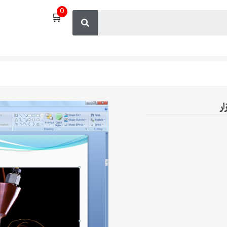
0
🛒
ر