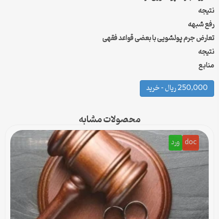
نتیجه
رفع شبهه
تعارض جرم پولشویی با بعضی قواعد فقهی
نتیجه
منابع
250,000 ریال – خرید
محصولات مشابه
doc
ورد