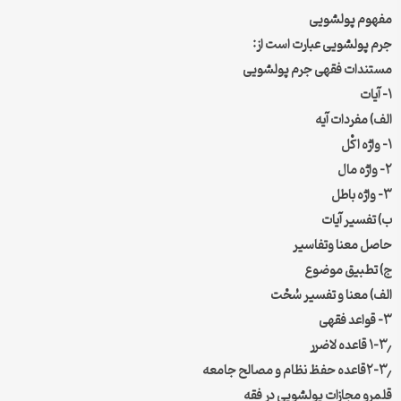
مفهوم پولشویی
جرم پولشویی عبارت است از:
مستندات فقهی جرم پولشویی
۱- آیات
الف) مفردات آیه
۱- واژه اکْل
۲- واژه مال
۳- واژه باطل
ب) تفسیر آیات
حاصل معنا وتفاسیر
ج) تطبیق موضوع
الف) معنا و تفسیر سُحْت
۳- قواعد فقهی
۱-۳٫ قاعده لاضرر
۲-۳٫قاعده حفظ نظام و مصالح جامعه
قلمرو مجازات پولشویی در فقه