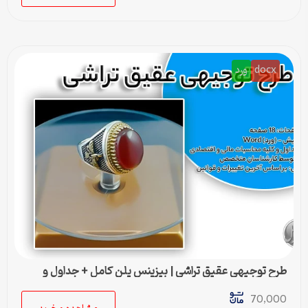
docx
ورد
طرح توجیهی عقيق تراشی | بیزینس پلن کامل + جداول و
محاسبات مالی
70,000