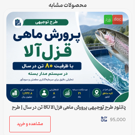
محصولات مشابه
doc
ورد
دانلود طرح توجیهی پرورش ماهی قزل‌آلا 80 تن در سال | طرح
آماده Word قابل ویرایش
95,000
مشاهده و خرید