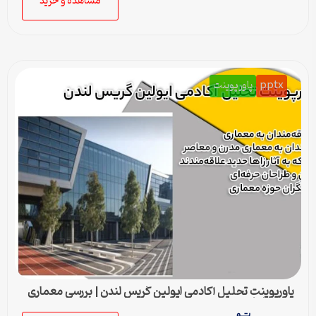
مشاهده و خرید
pptx
پاورپوینت
پاورپوینت تحلیل آکادمی ایولین گریس لندن | بررسی معماری
مدرن زاها حدید