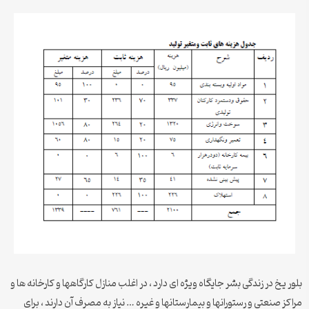
بلور یخ در زندگی بشر جایگاه ویژه ای دارد ، در اغلب منازل کارگاهها و کارخانه ها و
مراکز صنعتی و رستورانها و بیمارستانها و غیره … نیاز به مصرف آن دارند ، برای