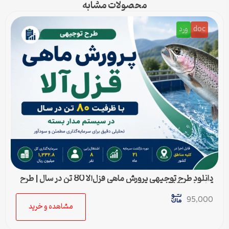
محصولات مشابه
doc
ورد
دانلود طرح توجیهی پرورش ماهی قزل‌آلا 80 تن در سال | طرح
آماده Word قابل ویرایش
95,000
مشاهده و خرید