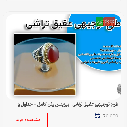
docx
ورد
طرح توجیهی عقيق تراشی | بیزینس پلن کامل + جداول و
محاسبات مالی
70,000
مشاهده و خرید