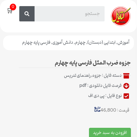
0
🛒
آموزش
,
ابتدایی (دبستان)
,
چهارم
,
دانش آموزی
,
فارسی پایه چهارم
جزوه ضرب المثل فارسی پایه چهارم
دسته فایل :
جزوه
,
راهنمای تدریس
فرمت فایل دانلودی : pdf
نوع فایل : پی دی اف
قیمت : 46,800
افزودن به سبد خرید