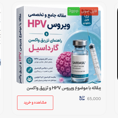
فایل صوتی
3gpp
مقاله با موضوع ویروس HPV و تزریق واکسن
گارداسیل
65,000
مشاهده و خرید