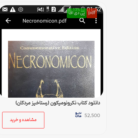
pdf
پی دی اف
دانلود کتاب نکرونومیکون (رستاخیز مردگان)
52,500
مشاهده و خرید