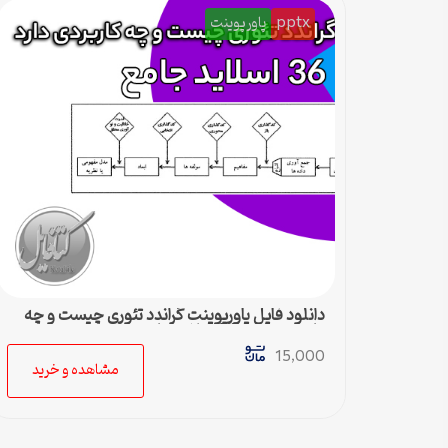
pptx
پاورپوینت
دانلود فایل پاورپوینت گراندد تئوری چیست و چه
کاربردی دارد – 36 اسلاید جامع
15,000
مشاهده و خرید