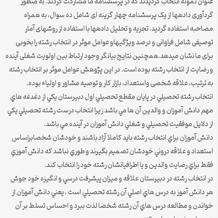
عنوان نمونه انتخاب گردیدند که در پرسشنامه ما مشارکت کردند. به منظور
گردآوری داده‏ها‏ از یک پرسشنامه چهار گزینه ای شامل ده سوال، به همراه
مصاحبه استفاده گردید. تجزیه و تحلیل داده‏ها‏ با استفاده از روش‏های آمار
توصیفی شامل فراوانی و درصد ویژگی‏هاو عوامل موثر در انتخاب رشته را بخوبی
برای ما نشان میدهد.همچنین نتایج بیانگر وجود ارتباط بین اولویت شغلی آینده
و رضایت از انتخاب رشته بوده است. در این پژوهش عوامل موثر بر انتخاب رشته
به ترتیب، علاقه شخصی واستعداد، بازار کار و توصیه مشاور و اولیاء بوده.
انتخاب رشته تحصيلي در پايان مقطع تحصيلي اول دبيرستان يکي از دغدغه هاي
مهم دانش آموزان و والدين آن ها مي باشد زيرا انتخاب درست رشته تحصيلي يکي
از دلايل موفقيت تحصيلي و شغلي دانش آموزان در آينده مي باشد.
دانش آموزان براي انتخاب رشته بايد کاملا آزاد باشند و خودشان شخصابراساس
استعداد و علاقه دروني خودشان تصميم بگيرند و طوري نباشد که دانش آموزي
فقط براي رضايت والدين و يا اطرافيانشان رشته خود را انتخاب کند.
در انتخاب رشته در دبيرستان علاقه و ميزان پيشرفت درسي و انگيزه خود جوش
هر دانش آموز به درس هاي اصلي آن رشته تحصيلي است ، يعني دانش آموزان از
خواندن و مطالعه درس هاي آن رشته شخصا لذت ببرد و احساس تسلط بر آن