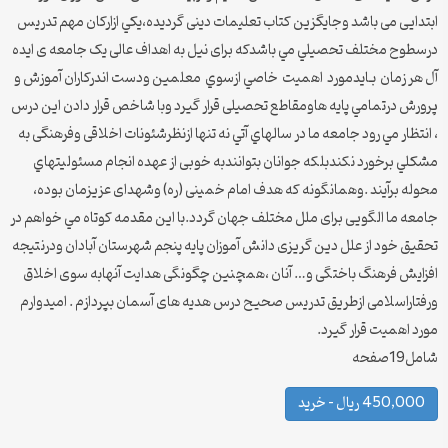
ابتدایی می باشد وجایگزین کتاب تعلیمات دینی گردیده،يكي ازاركان مهم تدريس
درسطوح مختلف تحصيلي مي باشدكه برای نیل به اهداف عالی یک جامعه ی ایده
آل هر زمان بـايدمورد اهميت خاصي ازسوي معلمين ودست اندركاران آموزش و
پرورش درتمامي پايه هاومقاطع تحصیلی قرار گيرد وبا شاخص قرار دادن اين درس
، انتظار مي رود جامعه ما در سالهاي آتي نه تنها ازنظرشئونات اخلاقی وفرهنگی به
مشكلي برخورد نکندبلكه جوانان بتوانندبه خوبی از عهده انجام مسئوليتهاي
محوله برآيند .وهمانگونه که هدف امام خمینی (ره) وشهدای عزیزمان بوده،
جامعه ما الگویی برای ملل مختلف جهان گردد.با اين مقدمه كوتاه مي خواهم در
تحقيق خود از علل دین گریزی دانش آموزان پایه پنجم شهرستان آبادان ودرنتیجه
افزایش فرهنگ باختگی و… آنان ،همچنین چگونگی هدایت آنهابه سوی اخلاق
ورفتاراسلامی ازطریق تدریس صحیح درس هدیه های آسمان بپردازم . اميدوارم
مورد اهميت قرار گيرد.
شامل19صفحه
450,000 ریال – خرید