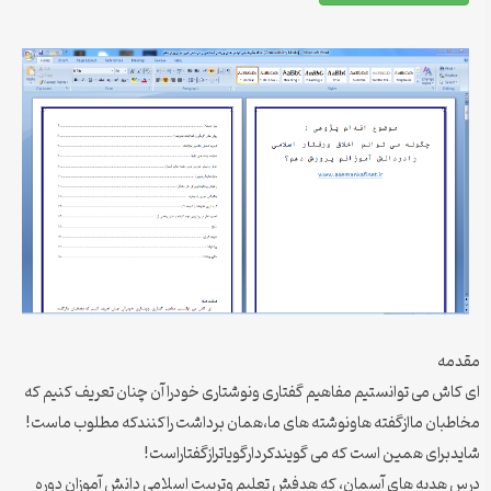
مقدمه
ای کاش می توانستیم مفاهیم گفتاری ونوشتاری خودراآن چنان تعریف کنیم که
مخاطبان ماازگفته هاونوشته های ما،همان برداشت راکنندکه مطلوب ماست!
شایدبرای همین است که می گویندکردارگویاترازگفتاراست!
درس هدیه های آسمان، که هدفش تعلیم وتربیت اسلامی دانش آموزان دوره