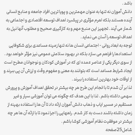
باشد .
دانش آموزان نه تنها به عنوان مهمترین و پویا ترین افراد جامعه و منابع انسانی
آینده هستند بلکه اهرم مؤثری در پیشبرد اهداف توسعه اقتصادی و اجتماعی به
شمار می آیند . تجهیز این منبع مهم و به کارگیری صحیح و مطلوب آنها نیل به
اهداف توسعه را آسان می نماید .
توجه به ابعاد روانی – اجتماعی انسان ها نه تنها زمینه مساعدی برای شکوفایی
استعدادها را فراهم می سازد بلکه در بهبود سلامتی عمومی نیز مؤثر خواهد بود .
از سوی دیگر یکی از عناصر عمده ای که در آموزش کودکان و نوجوانان مطرح است
ایجاد شرایط مساعد است که بتوانند به معنی و مفهوم وقت و ارزش آن پی ببرند و
از اوقات خود بهترین استفاده را ببرند .
لذا بر آن شدم تا با انجام این طرح هر چه بیشتر در تحقق اهداف آموزش و پرورش
سهمی داشته باشم . لذا با این هدف که چگونه می توان آموزشی سیار و غیر
مستقیم در مسیر ایاب و ذهاب دانش آموزان ارائه داد تا آن ها را استفاده بهینه از
زمان داشته باشند دست به کار شدم . راههایی را اجرا نمود تا با ارائه آن ها هر چه
بیشتر در موفقیت نظام آموزشی کوشا باشم .
شامل25صفحه